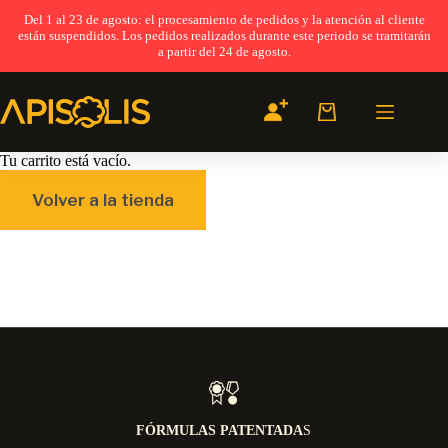
Del 1 al 23 de agosto: el procesamiento de pedidos y la atención al cliente
están suspendidos. Los pedidos realizados durante este periodo se tramitarán
a partir del 24 de agosto.
Saltar
al
contenido
Carro
de
compra
Tu carrito está vacío.
Volver a la tienda
FÓRMULAS PATENTADA
S